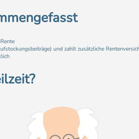
ammengefasst
r Rente
(Aufstockungsbeiträge) und zahlt zusätzliche Rentenversi
klich
lzeit?