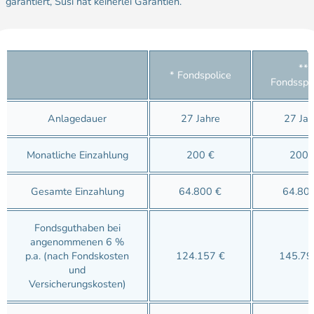
garantiert, Susi hat keinerlei Garantien.
**
* Fondspolice
Fondsspa
Anlagedauer
27 Jahre
27 Jah
Monatliche Einzahlung
200 €
200 
Gesamte Einzahlung
64.800 €
64.80
Fondsguthaben bei
angenommenen 6 %
p.a. (nach Fondskosten
124.157 €
145.79
und
Versicherungskosten)