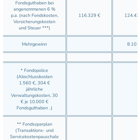
Fondsguthaben bei
angenommenen 6 %
p.a. (nach Fondskosten,
116.329 €
124.43
Versicherungskosten
und Steuer ***)
Mehrgewinn
8.101
* Fondspolice
(Abschlusskosten
1.560 €, 304 €
jährliche
Verwaltungskosten, 30
€ je 10.000 €
Fondsguthaben ..)
** Fondssparplan
(Transaktions- und
Servicekostenpauschale